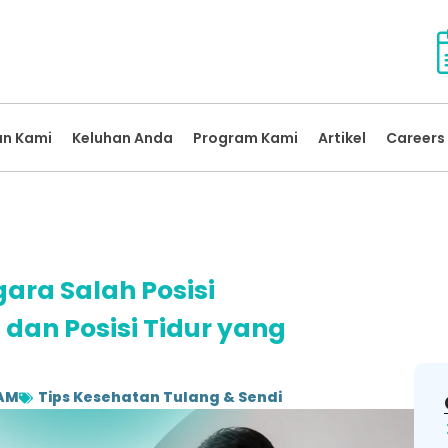
an Kami
Keluhan Anda
Program Kami
Artikel
Careers 
ara Salah Posisi
h dan Posisi Tidur yang
 AM
Tips Kesehatan Tulang & Sendi