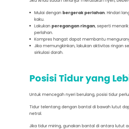
Jika Anda sudah terlanjur merasakan nyeri, beb
Mulai dengan
bergerak perlahan
. Hindari la
kaku.
Lakukan
peregangan ringan
, seperti menari
perlahan.
Kompres hangat dapat membantu mengurangi 
Jika memungkinkan, lakukan aktivitas ringan 
sirkulasi darah.
Posisi Tidur yang Le
Untuk mencegah nyeri berulang, posisi tidur perlu
Tidur telentang dengan bantal di bawah lutut d
netral.
Jika tidur miring, gunakan bantal di antara lutut a