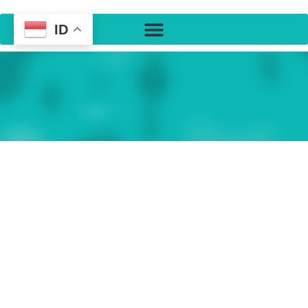
ID
Perawatan Skoliosis
awatan skoliosis ini menawarkan solusi terbaik
hana untuk skoliosis tanpa perlu pembedahan
akang invasif dan dengan dokter kami yang
eahlian untuk mendiagnosis dan mengelola
tanpa obat dan menggunakan metode yang
untuk segala usia..
awatan skoliosis di Vlife Medical: