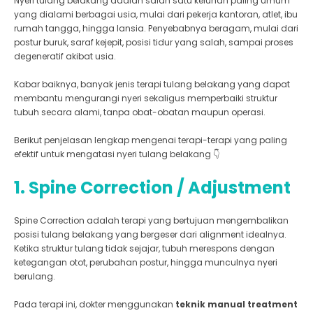
Nyeri tulang belakang adalah salah satu keluhan paling umum
yang dialami berbagai usia, mulai dari pekerja kantoran, atlet, ibu
rumah tangga, hingga lansia. Penyebabnya beragam, mulai dari
postur buruk, saraf kejepit, posisi tidur yang salah, sampai proses
degeneratif akibat usia.
Kabar baiknya, banyak jenis terapi tulang belakang yang dapat
membantu mengurangi nyeri sekaligus memperbaiki struktur
tubuh secara alami, tanpa obat-obatan maupun operasi.
Berikut penjelasan lengkap mengenai terapi-terapi yang paling
efektif untuk mengatasi nyeri tulang belakang 👇
1. Spine Correction / Adjustment
Spine Correction adalah terapi yang bertujuan mengembalikan
posisi tulang belakang yang bergeser dari alignment idealnya.
Ketika struktur tulang tidak sejajar, tubuh merespons dengan
ketegangan otot, perubahan postur, hingga munculnya nyeri
berulang.
Pada terapi ini, dokter menggunakan
teknik manual treatment