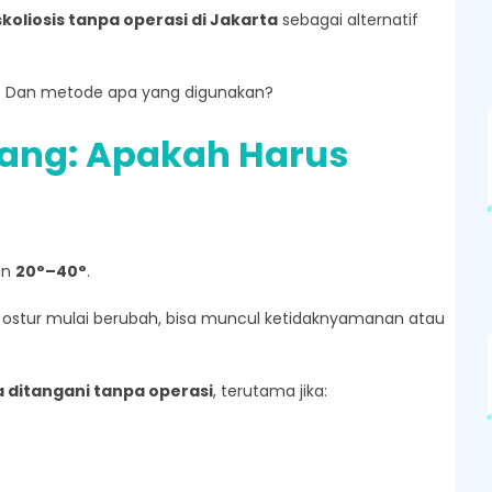
skoliosis tanpa operasi di Jakarta
sebagai alternatif
asi? Dan metode apa yang digunakan?
edang: Apakah Harus
an
20°–40°
.
as, ostur mulai berubah, bisa muncul ketidaknyamanan atau
 ditangani tanpa operasi
, terutama jika: