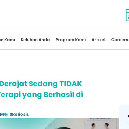
an Kami
Keluhan Anda
Program Kami
Artikel
Careers 
s Derajat Sedang TIDAK
erapi yang Berhasil di
AM
Skoliosis