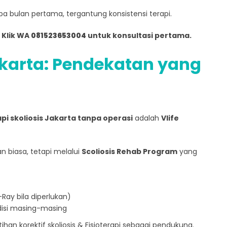
a bulan pertama, tergantung konsistensi terapi.
 Klik WA
081523653004
untuk konsultasi pertama.
Jakarta: Pendekatan yang
pi skoliosis Jakarta tanpa operasi
adalah
Vlife
 biasa, tetapi melalui
Scoliosis Rehab Program
yang
Ray bila diperlukan)
disi masing-masing
han korektif skoliosis & Fisioterapi sebagai pendukung.