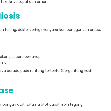
gar tekniknya tepat dan aman.
iosis
 tulang, dokter sering menyarankan penggunaan brace.
akang secara bertahap
simal
urva berada pada rentang tertentu (bergantung hasil
ease
angan otot: satu sisi otot dapat lebih tegang,