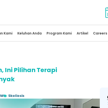
an Kami
Keluhan Anda
Program Kami
Artikel
Careers 
, Ini Pilihan Terapi
anyak
PM
Skoliosis