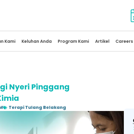
an Kami
Keluhan Anda
Program Kami
Artikel
Careers 
gi Nyeri Pinggang
Kimia
AM
Terapi Tulang Belakang