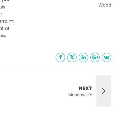
Wood
uis
er
erra mi
at at
is,
NEXT
Moscow life