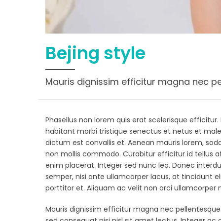
Bejing style
Mauris dignissim efficitur magna nec p
Phasellus non lorem quis erat scelerisque efficitu
habitant morbi tristique senectus et netus et ma
dictum est convallis et. Aenean mauris lorem, sod
non mollis commodo. Curabitur efficitur id tellus a
enim placerat. Integer sed nunc leo. Donec interdum fe
semper, nisi ante ullamcorper lacus, at tincidunt el
porttitor et. Aliquam ac velit non orci ullamcorper 
Mauris dignissim efficitur magna nec pellentesque.
sed consequat nisi nisl sit amet lectus. Integer ac o