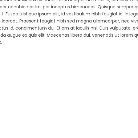
ent per conubia nostra, per inceptos himenaeos. Quisque semper q
. Fusce tristique ipsum elit, id vestibulum nibh feugiat id. Integ
 laoreet. Praesent feugiat nibh sed magna ullamcorper, nec viv
ectus id, condimentum dui. Etiam at iaculis nisl. Duis vulputate, er
uada augue ex quis elit. Maecenas libero dui, venenatis ut lorem qu
.