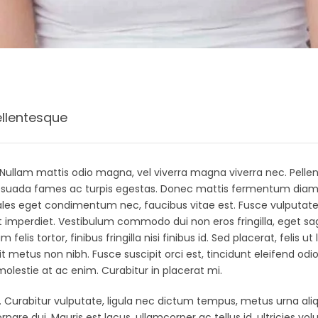
ellentesque
r. Nullam mattis odio magna, vel viverra magna viverra nec. Pell
lesuada fames ac turpis egestas. Donec mattis fermentum diam,
ales eget condimentum nec, faucibus vitae est. Fusce vulputate
t imperdiet. Vestibulum commodo dui non eros fringilla, eget sag
lis tortor, finibus fringilla nisi finibus id. Sed placerat, felis ut
it metus non nibh. Fusce suscipit orci est, tincidunt eleifend odi
molestie at ac enim. Curabitur in placerat mi.
 Curabitur vulputate, ligula nec dictum tempus, metus urna aliqu
rnare dui. Mauris est lacus, ullamcorper ac tellus id, ultricies vol