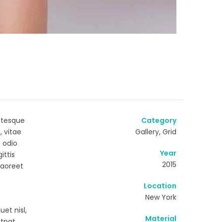
entesque
Category
 vitae
Gallery, Grid
 odio
Year
ittis
2015
 laoreet
o
Location
New York
et nisl,
Material
utpat