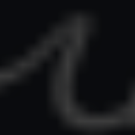
tristique. Fusce rhoncus sapien ultrices, porttitor lectus id,
condimentum dui. Etiam at iaculis nisl. Duis vulputate,
erat at hendrerit tristique, enim velit luctus dui, in
malesuada augue ex quis elit. Maecenas libero dui,
venenatis ut lorem quis, hendrerit aliquam odio. Cras sit
amet faucibus erat.
Category
Gallery, Grid
Year
2015
Location
New York
Material
Wood
Capturing Manila
Curabitur vulputate, ligula nec dictum tem
PREVIOUS
metus urna aliquet nisl, sed consequat nisi n
Sounds of New York
amet lectus. Integer ac ornare dui.